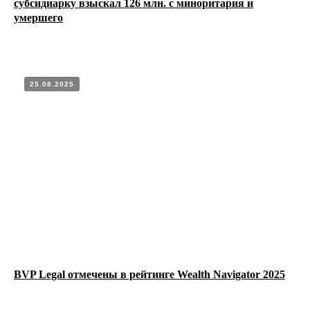
АК
субсидиарку взыскал 126 млн. с миноритария и
умершего
25.08.2025
BVP Legal отмечены в рейтинге Wealth Navigator 2025