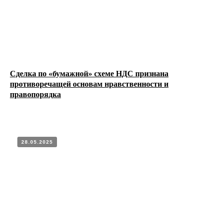
Сделка по «бумажной» схеме НДС признана
противоречащей основам нравственности и
МА
правопорядка
28.05.2025