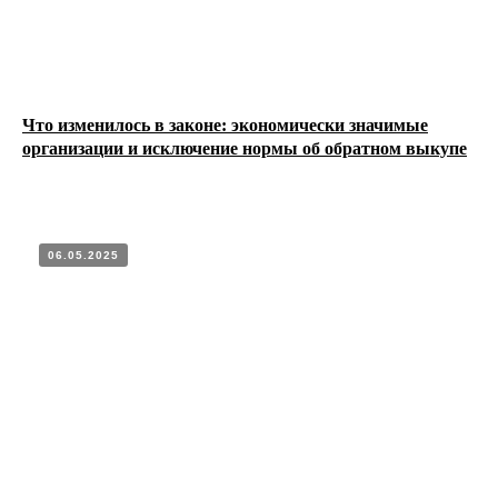
Что изменилось в законе: экономически значимые
организации и исключение нормы об обратном выкупе
06.05.2025
EN
|
RU
О компании
Практики
Команда
Карьера
Пресс-центр
+7 (495) 150 40 56
info@bvp.legal