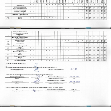
EN
|
RU
О компании
Практики
Команда
Карьера
Пресс-центр